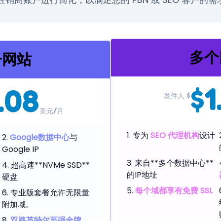
多个
一网站
$1
.08
发件人 $
美元/月
专为
SEO 代理机构
设计
Google数据中心
与
Google IP
来自**多个数据中心**
超高速**NVMe SSD**
的IP地址
硬盘
每个域都享有免费 SSL
专业版套餐允许无限量
附加域。
双路英特尔至强金牌