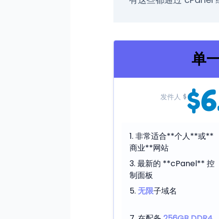
单
$6
发件人 $
非常适合**个人**或**
商业**网站
最新的 **cPanel** 控
制面板
无限
子域名
在配备
256GB DDR4