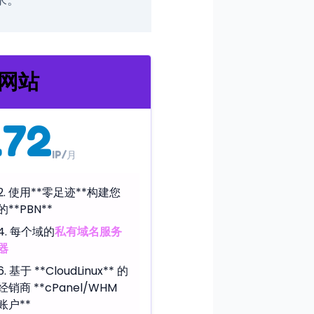
网站
.72
IP/月
使用**零足迹**构建您
的**PBN**
每个域的
私有域名服务
器
基于 **CloudLinux** 的
经销商 **cPanel/WHM
账户**