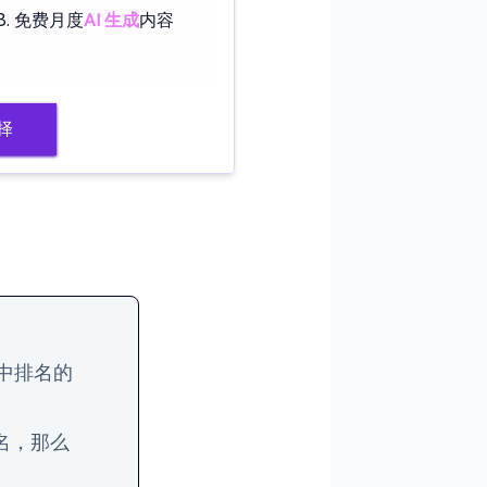
免费月度
AI 生成
内容
择
e中排名的
排名，那么