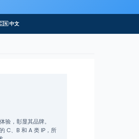
🇨🇳 中文
制的体验，彰显其品牌。
B 和 A 类 IP，所
求。