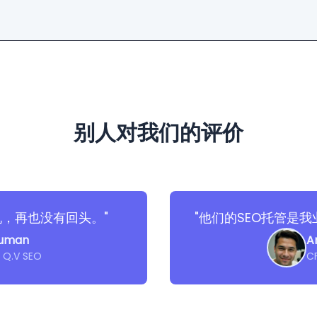
别人对我们的评价
机，再也没有回头。"
"他们的SEO托管是
human
A
/ Q.V SEO
CF