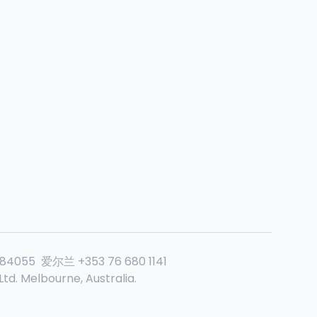
884055
爱尔兰
+353 76 680 1141
td. Melbourne, Australia.